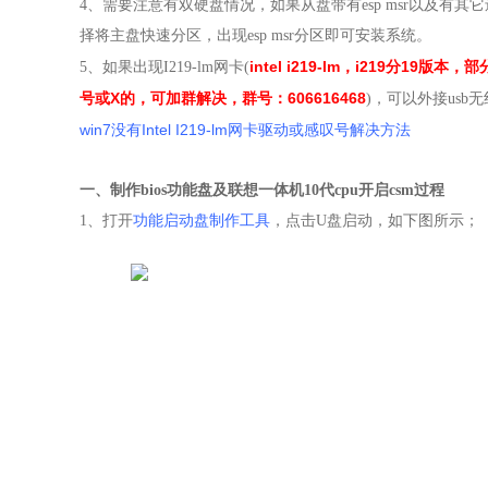
4
、需要注意有双硬盘情况，如果从盘带有esp msr以及有其它
择将主盘快速分区，出现esp msr分区即可安装系统。
intel i219-lm，i219分19版
5
、
如果出现I219-lm网卡(
号或X的，可加群解决，群号：606616468
)，可以外接usb
win7没有Intel I219-lm网卡驱动或感叹号解决方法
一、制作bios功能盘及
联想一体机10代cpu
开启csm过程
1
、打开
功能启动盘制作工具
，
点击U盘启动，如下图所示；