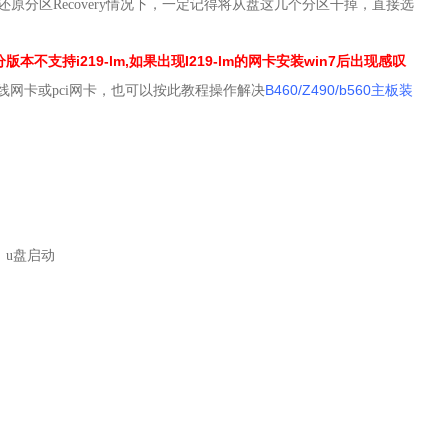
还原分区Recovery情况下，一定记得将从盘这几个分区干掉，直接选
本，部分版本不支持i219-lm,如果出现I219-lm的网卡安装win7后出现感叹
B460/Z490/b560主板装
无线网卡或pci网卡，也可以按此教程操作解决