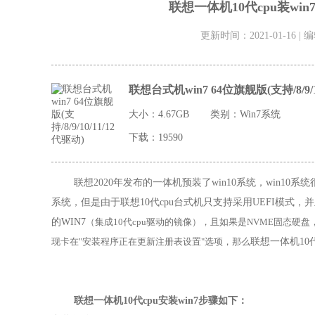
联想一体机10代cpu装win7
更新时间：2021-01-16 |
联想台式机win7 64位旗舰版(支持/8/9/1
大小：4.67GB
类别：
Win7系统
下载：19590
联想2020年发布的
一体机预装了
win10
系统
，win10
系统
系统，但是由于联想10代cpu台式机只支持采用
UEFI
模式，并
的WIN7
（集成10代cpu驱动的镜像），且如果是NVME固态硬盘，在
联想一体机10
现卡在"安装程序正在更新注册表设置"选项，
那么
联想一体机10代cpu
安
装win7步骤如下：