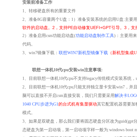
安装前准备工作
1
、转移硬盘所有的重要文件
2
、准备
8G
容量
两个
U
盘：
1）准备安装系统的启用U盘:主要
软件的启动盘。2，支持PE自动修复UEFI+GPT引导。3，支持LE
2）准备启用csm功能启动盘(
功能启动盘制作工具
)：主要
用来
代码。
3
、
win7
镜像下载：
联想WIN7新机型镜像下载
（
新机型集成USB
联想一体机10代cpu
安装win
注意事项:
1
、目前
联想一体机10代cpu不支持legacy传统模式安装系统，
2
、目前
联想一体机10代cpu只能支持独立显卡安装win7，并
脑可以直接不开启csm直接安装，我们只需要采用
解决卡LO
1040 CPU步进为G1
的台式机有集显驱动
其它配置机器需要加
模式。
3
、如果是双硬盘，那么我们要将固态硬盘分区改为guid(gp
态硬盘为第一启动项，
第一启动项字样一般为:windows boot ma