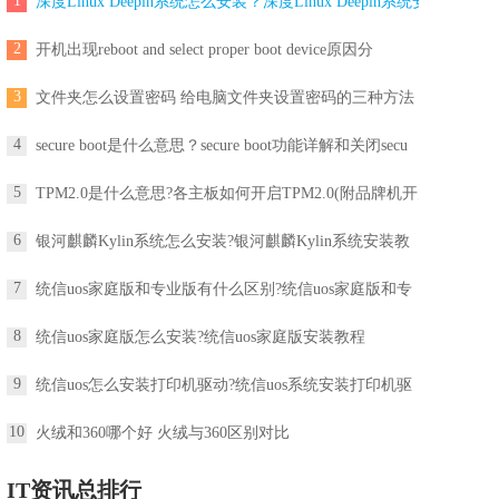
1
深度Linux Deepin系统怎么安装？深度Linux Deepin系统安
2
开机出现reboot and select proper boot device原因分
3
文件夹怎么设置密码 给电脑文件夹设置密码的三种方法
4
secure boot是什么意思？secure boot功能详解和关闭secu
5
TPM2.0是什么意思?各主板如何开启TPM2.0(附品牌机开启
6
银河麒麟Kylin系统怎么安装?银河麒麟Kylin系统安装教
7
统信uos家庭版和专业版有什么区别?统信uos家庭版和专
8
统信uos家庭版怎么安装?统信uos家庭版安装教程
9
统信uos怎么安装打印机驱动?统信uos系统安装打印机驱
10
火绒和360哪个好 火绒与360区别对比
IT资讯总排行