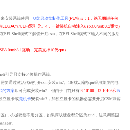
(PE特点：1，绝无捆绑任何
用来安装系统使用
，
U盘启动盘制作工具
GACY/UEFI双引导。4，一键装机自动注入usb3.0/usb3.1驱动)
在EFI Shell模式下解锁开启csm，在
EFI Shell模式下输入不同的激活
3.0/usb3.1驱动，完美支持10代cpu
）
uefi引导只支持64位操作系统。
且需要通过激活代码打开csm安装win7。
10代以后的cpu采用集显的电
GO的方案
即可完成安装win7，但由于目前只有
i3 10100、i3 10105和
i5
独立显卡或
亮机卡
安装win7，加独立显卡的机器必需要开启CSM兼容
t分区)，机械硬盘不用分区，如果两块硬盘都分区为guid，注意调整固
nager
。