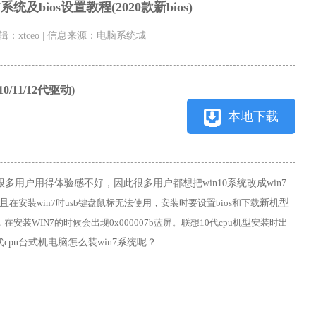
系统及bios设置教程(2020款新bios)
 编辑：xtceo | 信息来源：电脑系统城
0/11/12代驱动)
本地下载
很多用户用得体验感不好
，因此很多用户都想把
win10
系统改成
win7
且
新机型
在安装win7时usb键盘鼠标无法使用，安装时要设置bios和下载
安装WIN7的时候会出现0x000007b蓝屏
。联想10代cpu机型安装时出
代cpu台式机电脑怎么装
win7
系统呢？