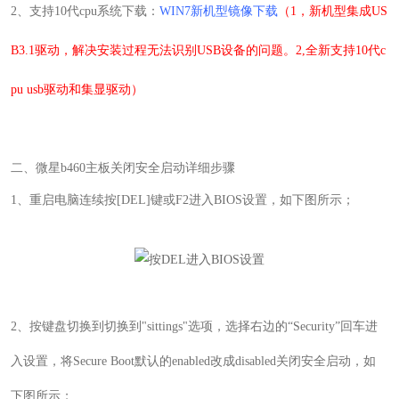
2
、支持10代cpu系统下载：
WIN7新机型镜像下载
（1，新机型集成US
B3.1驱动，解决安装过程无法识别USB设备的问题。2,全新支持10代c
pu usb驱动和集显驱动）
二、
微星b460
主板关闭安全启动详细步骤
1
、重启电脑连续按[DEL]键或F2
进入
BIOS
设置，如下图所示
；
2
、
按键盘切换到切换到"sittings"选项，选择右边的“Security”回车进
入设置，将Secure Boot默认的enabled改成disabled关闭安全启动，如
下图所示；