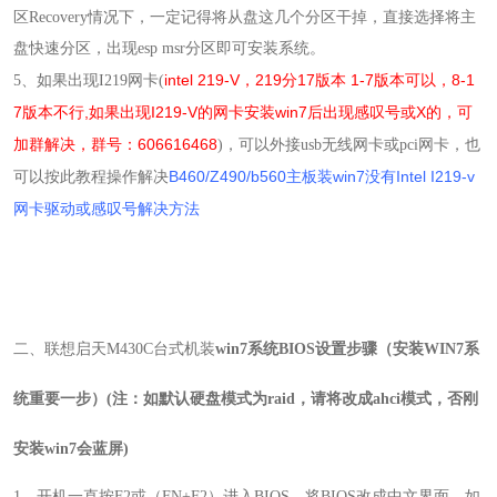
区Recovery情况下，一定记得将从盘这几个分区干掉，直接选择将主
盘快速分区，出现esp msr分区即可安装系统。
intel 219-V，219分17版本 1-7版本可以，8-1
5
、
如果出现I219网卡(
7版本不行,如果出现I219-V的网卡安装win7后出现感叹号或X的，可
加群解决，群号：606616468
)，可以外接usb无线网卡或pci网卡，也
B460/Z490/b560主板装win7没有Intel I219-v
可以按此教程操作解决
网卡驱动或感叹号解决方法
二、
联想启天M430C
台式机
装
win7
系统BIOS设置步骤（安装WIN7系
统重要一步）(注：如默认硬盘模式为raid，请将改成ahci模式，否刚
安装win7会蓝屏)
1
、开机一直按
F2或（FN+F2）
进入
BIOS
，
将BIOS改成中文界面，如