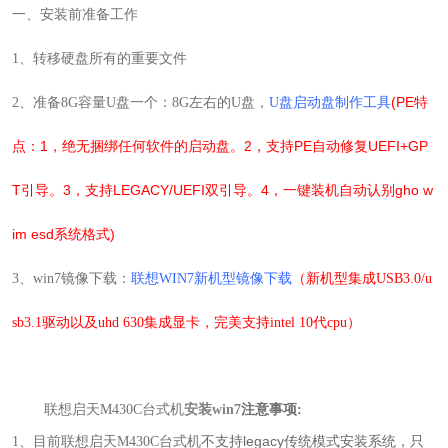
一、安装前准备工作
1
、转移硬盘所有的重要文件
(PE特
2
、准备
8G
容量
U
盘一个：
8G
左右的
U
盘，
U盘启动盘制作工具
点：1，绝无捆绑任何软件的启动盘。2，支持PE自动修复UEFI+GP
T引导。3，支持LEGACY/UEFI双引导。4，一键装机自动认别gho w
im esd系统格式)
3
、
win7
镜像下载：
联想WIN7新机型镜像下载
（
新机型集成USB3.0/u
sb3.1驱动以及uhd 630集成显卡，完美支持intel 10代cpu
）
联想启天M430C
台式机
安装win7
注意事项:
不支持legacy传统模式安装系统，只
1
、
目前
联想启天M430C
台式机