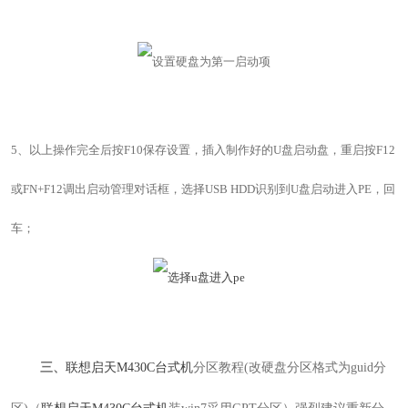
5
、以上操作完全后按F10保存设置，插入制作好的
U
盘启动盘，重启按
F12
或FN+F12
调出启动管理对话框，选择
USB HDD
识别到
U
盘启动进入PE，回
车；
三、
联想启天M430C
台式机
分区教程(
改硬盘分区格式为
guid
分