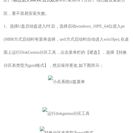
区)（
联想启天M430C
台式机
装win7采
用GPT分区）强烈建议重新分
区，要不容易安装失败。
1
、选择
U
盘启动盘进入
PE
后，选择启动windows_10PE_64位进入pe
(
MBR方式启动时有菜单选择，uefi方式启动时自动进入win10pe
),在桌
面上运行
DiskGenius
分区工具，点击菜单栏的【硬盘】，选择【转换
分区表类型为
guid
格式】，然后保存更改,如下图所示；