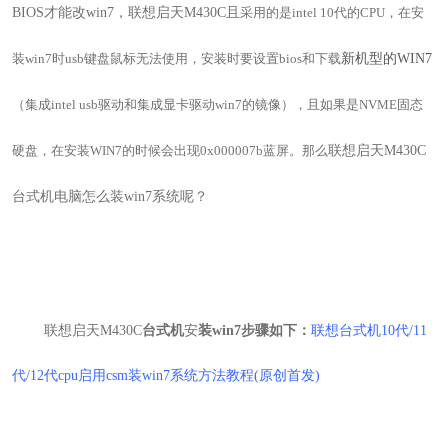
BIOS
才能改
win7
，
联想启天M430C且
采
用的是intel 10代的
CPU，在安
新机型的WIN7
装win7时usb键盘鼠标无法使用，安装时要设置bios和下载
（集成intel usb驱动和集成显卡驱动win7的镜像），且如果是NVME固态
联想启天M430C
硬盘，在安装WIN7的时候会出现0x000007b蓝屏
。
那么
台式机电脑怎么装
win7
系统呢？
联想启天M430C
台式机
安
装win7步骤如下：
联想台式机10代/11
代/12代cpu启用csm装win7系统方法教程(原创首发)