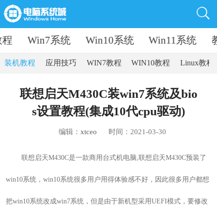
教程
Win7系统
Win10系统
Win11系统
装机教程
应用技巧
WIN7教程
WIN10教程
Linux教程
联想启天M430C装win7系统及bio
s设置教程(集成10代cpu驱动)
编辑：
xtceo
时间：2021-03-30
联想启天M430C
是一款商用台式机
电脑,
联想启天M430C预装了
win10
系统
，win10
系统很多用户用得体验感不好
，因此很多用户都想
把
win10
系统改成
win7
系统，但是由于新机型采用
UEFI
模式，要修改