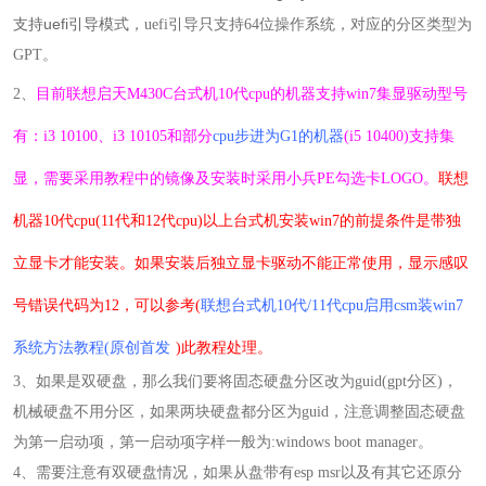
支持uefi引导模式，
uefi引导只支持64位操作系统，对应的分区类型为
GPT。
2
、
目前
联想启天M430C台式机10代cpu的机器
支持win7集显驱动型号
有：i3 10100、i3 10105和部分
cpu步进为G1的机器
(i5 10400)支持集
显，需要采用教程中的镜像及安装时采用小兵PE勾选卡LOGO。
联想
机器10代cpu(11代和12代cpu)以上台式机安装win7的前提条件是带独
立显卡才能安装。如果安装后独立显卡驱动不能正常使用，显示感叹
号错误代码为12，可以参考(
联想台式机10代/11代cpu启用csm装win7
系统方法教程(原创首发
)此教程处理。
3
、如果是双硬盘，那么我们要将固态硬盘分区改为guid(gpt分区)，
机械硬盘不用分区，如果两块硬盘都分区为guid，注意调整固态硬盘
为第一启动项，
第一启动项字样一般为:windows boot manager
。
4
、需要注意有双硬盘情况，如果从盘带有esp msr以及有其它还原分