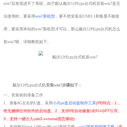
win7后发现进不了系统，由于默认
戴尔12代cpu台式机安装win7是无
法使用的，
要采用
win7新机型
，要不然安装后USB3.1和集显不能使
用，要采用本站的win7新机型才可以，那么
戴尔12代cpu台式机怎么
装win7呢
，详细教程如下。
戴尔12代cpu台式机
安装win7步骤如下：
一、安装前的准备工作
(PE特点：1，
1
、准备
8G
左右的
U
盘，采用
小兵pe盘启动盘制作工具
绝无捆绑任何软件的启动盘。2，支持PE自动修复UEFI+GPT引导。
3，支持一键注入usb3.x+nvme固态驱动)
2
、支持戴尔intel 12代cpu的win7系统下载：
win7新机型镜像下载
（支