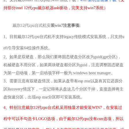
持部分intel 12代cpu戴尔机器usb驱动，完美支持win7系统）
戴尔12代cpu台式机安
装win7
注意事项:
1
、目前
戴尔12代cpu台式机不支持legacy传统模式安装系统，只支持u
efi引导安装64位操作系统。
2
、如果是双硬盘，那么我们要将固态硬盘分区改为guid(gpt分区)，
机械硬盘不用分区，如果两块硬盘都分区为guid，注意调整固态硬盘
为第一启动项，
第一启动项字样一般为:windows boot manager
。
3
、需要注意有双硬盘情况，如果从盘带有esp msr以及有其它还原分
区Recovery情况下，一定记得将从盘这几个分区干掉，直接选择将主
盘快速分区，出现esp msr分区即可安装系统。
4
、
特别
注意戴尔12代cpu台式机采用独显才能安装WIN7，
在安装过
程中可以不勾选卡LOGO选项，
由于戴尔12代cpu没有csm选项，
所以