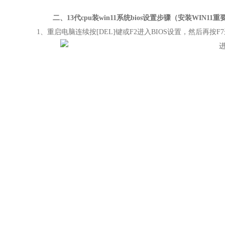
二、
13代cpu
装
win11
系统
bios
设置
步骤（安装
WIN11
重
1
、重启电脑连续按[DEL]键或F2
进入
BIOS
设置，然后再按F