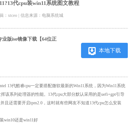
n11?13代cpu装win11系统图文教程
 编辑：xtceo | 信息来源：电脑系统城
H2专业版iso镜像下载【64位正
本地下载
Intel 13代酷睿cpu一定要搭配微软最新的Win11系统，因为Win11系统
发挥该系列处理器的性能。
13代cpu大部分默认采用的是uefi+gpt引导
并且还需要开启tpm2.0，这时就有些网友不知道13代cpu怎么安装