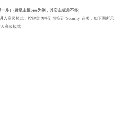
要一步）
(
主板bios为例，其它主板差不多)
微星
7进入高级模式，
按键盘切换到切换到"
Security
"选项，
如下图所示
；