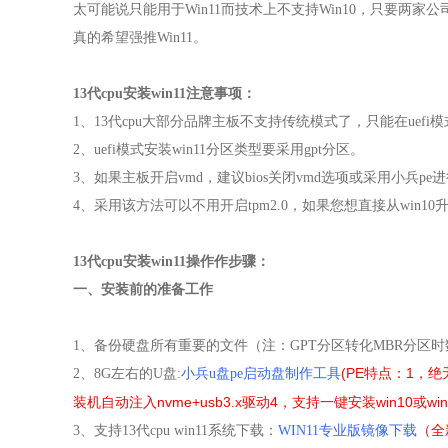
太可能说只能用于Win11而技术上不支持Win10，只要两家
真的希望强推Win11。
13代cpu
安装win11注意事项：
1
、
13代cpu大部分品牌主板不支持传统模式了，只能在uefi模式
2
、
uefi模式安装win11分区类型要采用gpt分区。
3
、如果主板开启vmd，建议bios关闭vmd选项或采用小兵pe
4、采用该方法可以不用开启tpm2.0，如果您想直接从win10升级到
13代cpu
安装win11操作
作步骤：
一、安装前的准备工作
1
、备份硬盘所有重要的文件（注：GPT分区转化MBR分区
(PE特点：1，绝
2
、
8G
左右的
U
盘:
小兵u盘pe启动盘制作工具
装机自动注入nvme+usb3.x驱动
4，支持一键安装win10或win11注
3
、支持13代cpu win11系统下载：
WIN11专业版镜像下载
（全