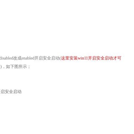
disabled
改成
enabled开启安全启动(
这里安装win11开启安全启动才可
。
)，如下图所示；