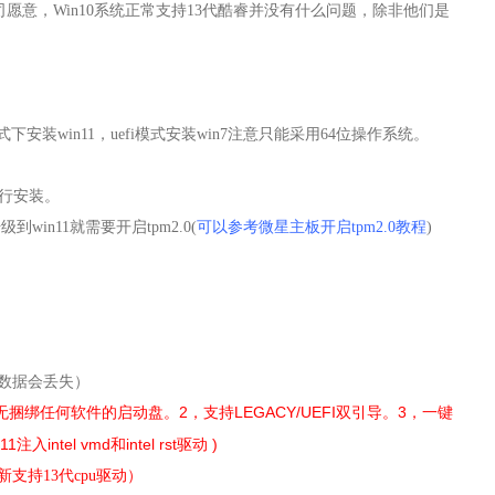
公司愿意，Win10系统正常支持13代酷睿并没有什么问题，除非他们是
下安装win11，
uefi模式安装win7注意只能采用64位操作系统。
进行安装。
win11就需要开启tpm2.0(
可以参考微星主板开启tpm2.0教程
)
时数据会丢失）
无捆绑任何软件的启动盘。2，支持LEGACY/UEFI双引导。3，一键
入intel vmd和intel rst驱动
)
新支持13代cpu驱动）