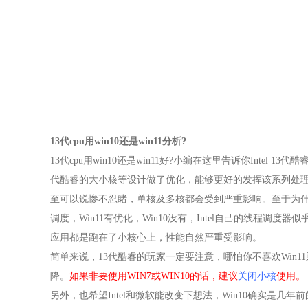
13代cpu用win10还是win11分析
?
13代cpu用win10还是win11好?小编在这里告诉你
Intel 13
代酷睿的大小核等设计做了优化，能够更好的发挥该系列处
至可以说惨不忍睹，单核及多核都会受到严重影响。
至于为什
调度，Win11有优化，Win10没有，Intel自己的线程调度
应用都是跑在了小核心上，性能自然严重受影响。
简单来说，13代酷睿的玩家一定要注意，哪怕你不喜欢Win1
降。
如果非要使用WIN7或WIN10的话，建议
关闭小核
使用。
另外，也希望Intel和微软能改变下想法，Win10确实是