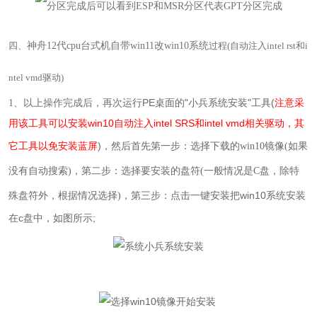
四、
神舟12代cpu台式机自带win11改win10系统
过程(自动注入intel rst和i
ntel vmd驱动)
运行PE桌面的
"小兵
系统安装
"
工具(
注意采
1、
以上操作完成后，再次
用该工具可以安装win10自动注入intel SRS和intel vmd相关驱动，其
它工具以免安装蓝屏
)，然后
首先第一步：选择下载的win10镜像(如果
没有自动搜索)，第二步：选择要安装的盘符(一般情况是C盘，除特
，第三步：点击一键安装把
win10
系统安装
殊盘符外，根据情况选择)
在
c
盘中，如图所示;