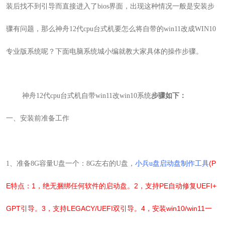
装后找不到引导而直接进入了bios界面，出现这种情况一般是安装步
骤有问题，那么
神舟12代cpu台式机要怎么将自带的win11改成WIN10
专业版系统呢？下面电脑系统城小编就教大家具体的操作步骤。
神舟12代cpu台式机自带win11改win10系统
步骤如下：
一、安装前准备工作
(P
1
、准备
8G
容量
U
盘一个：
8G
左右的
U
盘，
小兵u盘启动盘制作工具
E特点：1，绝无捆绑任何软件的启动盘。2，支持PE自动修复UEFI+
GPT引导。3，支持LEGACY/UEFI双引导。4，安装win10/win11一