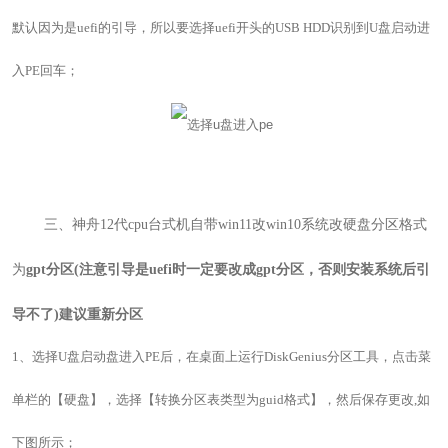
默认因为是uefi的引导，所以要选择uefi开头的
USB HDD
识别到
U
盘启动进
入PE回车；
三、
神舟12代cpu台式机自带win11改win10系统
改硬盘分区格式
为
gpt
分区(注意引导是uefi时一定要改成gpt分区，否则安装系统后引
导不了)建议重新分区
1
、选择
U
盘启动盘进入
PE
后，在桌面上运行
DiskGenius
分区工具，点击菜
单栏的【硬盘】，选择【转换分区表类型为
guid
格式】，然后保存更改,如
下图所示；