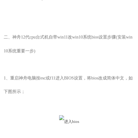
二、
神舟12代cpu台式机自带win11改win10系统
bios设置步骤(安装win
10系统重要一步)
1
、
重启神舟
电脑按
esc或f11
进入
BIOS
设置，将bios改成简体中文
，如
下图所示；