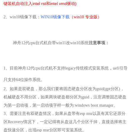
键装机自动注入intel rst和intel vmd驱动)
2
、
win10
镜像下载：
WIN10镜像下载
（win10 专业版）
神舟12代cpu台式机自带win11改win10系统
注意事项：
1
、
目前
神舟12代cpu台式机不支持legacy传统模式安装系统
，
uefi引导
只支持64位操作系统。
2
、如果是双硬盘，那么我们要将固态硬盘分区改为guid(gpt分区)，
机械硬盘不用分区，如果两块硬盘都分区为guid，注意调整固态硬盘
为第一启动项，
第一启动项字样一般为:windows boot manager
。
3
、需要注意有双硬盘情况，如果从盘带有esp msr以及有其它还原分
区Recovery情况下，一定记得将从盘这几个分区干掉，直接选择将主
盘快速分区，出现esp msr分区即可安装系统。