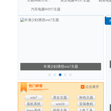
主题风格分类：
美女电脑WIN7主题
精美电脑
杨洋win7主
汽车电脑WIN7主题
题
丰满少妇诱惑win7主题
热门标签
点击展开
win7
美女主题
粉色主题
装机系统
win10
安装教程
linux系统
明星主题
U盘工具