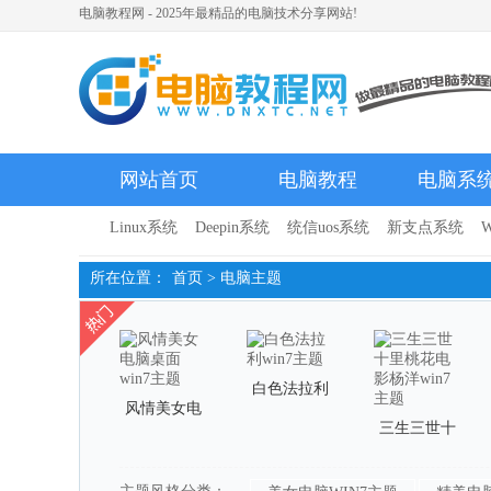
电脑教程网 - 2025年最精品的电脑技术分享网站!
网站首页
电脑教程
电脑系
Linux系统
Deepin系统
统信uos系统
新支点系统
W
所在位置：
首页
>
电脑主题
白色法拉利
风情美女电
win7主题
三生三世十
脑桌面win7
里桃花电影
主题