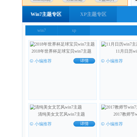
装机软件
汽车主题
卡通主题
Win7主题专区
XP主题专区
风景主题
EasyRecovery
win7
xp
2018年世界杯足球宝贝win7主题
11月日历w
小编推荐
详情
小编推荐
清纯美女文艺风win7主题
2017教师节
小编推荐
详情
小编推荐