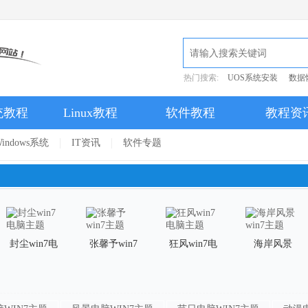
热门搜索:
UOS系统安装
数据
统教程
Linux教程
软件教程
教程资
indows系统
IT资讯
软件专题
封尘win7电
张馨予win7
狂风win7电
海岸风景
脑主题
主题
脑主题
win7主题