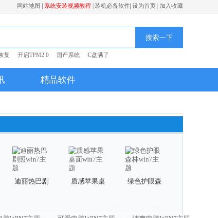
网站地图
|
系统安装视频教程
|
装机必备软件
|
设为首页
|
加入收藏
搜索一下
恢复
开启TPM2.0
国产系统
C盘满了
讯
精品软件
迪丽热巴剧
质感苹果桌
绿色护眼森
照win7主题
面win7主题
林win7主题