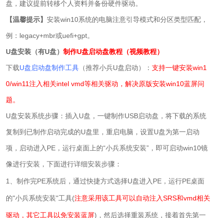
盘，建议提前转移个人资料并备份硬件驱动。
【温馨提示】
安装win10系统的电脑注意引导模式和分区类型匹配，
例：legacy+mbr或uefi+gpt。
U盘安装（有U盘）
制作U盘启动盘教程（视频教程）
下载
U盘启动盘制作工具
（推荐小兵U盘启动）：
支持一键安装win1
0/win11注入相关intel vmd等相关驱动，解决原版安装win10蓝屏问
题。
U盘安装系统步骤：插入U盘，一键制作USB启动盘，将下载的系统
复制到已制作启动完成的U盘里，重启电脑，设置U盘为第一启动
项，启动进入PE，运行桌面上的“
小兵系统安装
”，
即可启动win10镜
像
进行安装
，下面进行详细安装步骤：
1、制作完PE系统后，通过快捷方式选择U盘进入PE
，
运行PE桌面
的
"小兵
系统安装
"
工具(
注意采用该工具可以自动注入SRS和vmd相关
驱动，其它工具以免安装蓝屏
)，然后选择重装系统，接着
首先第一