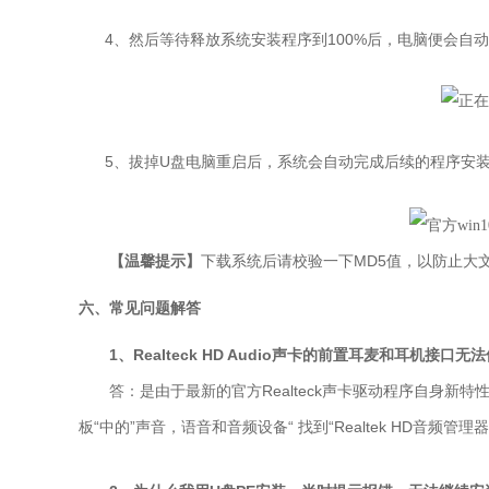
4
、
然后等待释放
系统
安装程序到100%后，电脑便会自
5
、拔掉U盘电脑重启后，系统会自动完成后续的程序安装
【温馨提示】
下载系统后请校验一下MD5值，以防止大文
六、常见问题解答
1、Realteck HD Audio声卡的前置耳麦和耳机接口无
是由于最新的官方Realteck声卡驱动程序自身新
答：
板“中的”声音，语音和音频设备“ 找到“Realtek HD音频