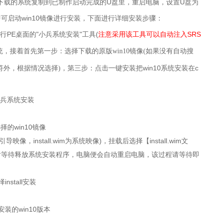
将下载的系统复制到已制作启动完成的U盘里，重启电脑，设置U盘为
可启动win10镜像
进行安装
，下面进行详细安装步骤：
行PE桌面的
"小兵
系统安装
"
工具(
注意采用该工具可以自动注入SRS
统，接着
首先第一步：选择下载的原版win10镜像(如果没有自动搜
，第三步：点击一键安装把
win10
系统安装在
c
符外，根据情况选择)
，install.wim为系统映像)，挂载后选择【install.wim文
后等待释放
系统
安装程序，电脑便会自动重启电脑，该过程请等待即