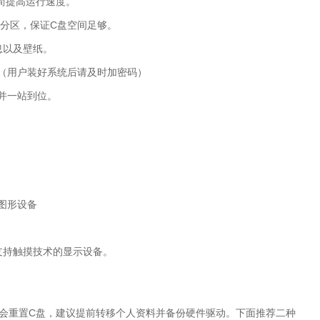
简提高运行速度。
分区，保证C盘空间足够。
息以及壁纸。
为空。（用户装好系统后请及时加密码）
并一站到位。
9图形设备
支持触摸技术的显示设备。
会重置C盘，建议提前转移个人资料并备份硬件驱动。下面推荐二种