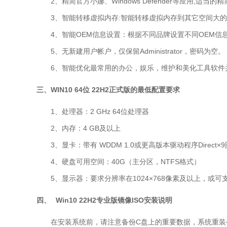
2、精简官方
小娜
、
Windows Defender
等应用,适当的精
3、智能转移虚拟内存:智能转移虚拟内存到其它空间大的
4、智能OEM信息设置：根据不同品牌设置不同OEM信
5、
无新建用户帐户，仅保留Administrator，密码
6、
智能优化最常用的办公，娱乐，维护和美化工具软件
三、WIN10 64位 22H2正式版的最低配置要求
1、处理器：2 GHz 64位处理器
2、内存：4 GB及以上
3、显卡：带有 WDDM 1.0或更高版本驱动程序Direct×
4、硬盘可用空间：40G（主分区，NTFS格式）
5、显示器：要求分辨率在1024×768像素及以上，或可
四、
Win10 22H2专业版镜像ISO
安装说明
在安装系统前，请注意备份C盘上的重要数据，系统重装