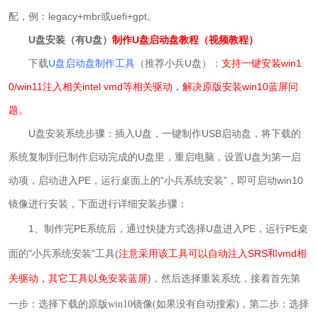
配，例：legacy+mbr或uefi+gpt。
U盘安装（有U盘）
制作U盘启动盘教程（视频教程）
下载
U盘启动盘制作工具
（推荐小兵U盘）：
支持一键安装win1
0/win11注入相关intel vmd等相关驱动，解决原版安装win10蓝屏问
题。
U盘安装系统步骤：插入U盘，一键制作USB启动盘，将下载的
系统复制到已制作启动完成的U盘里，重启电脑，设置U盘为第一启
动项，启动进入PE，运行桌面上的“
小兵系统安装
”，
即可启动win10
镜像
进行安装
，下面进行详细安装步骤：
1、制作完PE系统后，通过快捷方式选择U盘进入PE
，
运行PE桌
面的
"小兵
系统安装
"
工具(
注意采用该工具可以自动注入SRS和vmd相
关驱动，其它工具以免安装蓝屏
)，然后选择重装系统，接着
首先第
一步：选择下载的原版win10镜像(如果没有自动搜索)，第二步：选择