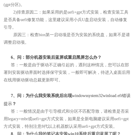
(gpt分区)。
2)
排查原因二：如果采用的是uefi+gpt方式安装，检查安装工具
是否具备uefi修复功能，这里建议采用小兵U盘启动安装，自动修复
引导。
原因三：检查bios第一启动项是否为安装的系统盘，如果不是请
调整启动项。
6、问：部分机器安装后蓝屏或重启黑屏怎么办？
答：一般是由于驱动不正确引起的，遇到这种情况，您可以在部
署到安装驱动界面时选择保守安装
，一般即可解决，待进入桌面后用
在线用驱动驱动总裁
更新即可。
7、问：为什么我安装系统后出现
windowssystem32winload.efi错误
提示
？
答：
一般情况是由于引导模式和分区不匹配导致，请检查是否采
用legacy+mbr或uefi+gpt方式安装，如果是全新电脑建议采用uefi+gpt
方式安装，特别注意8代以上机器默认采用uefi+gpt方式安装。
8、
问：为什么我的笔记本安装win10系统后重启蓝屏了呢
？