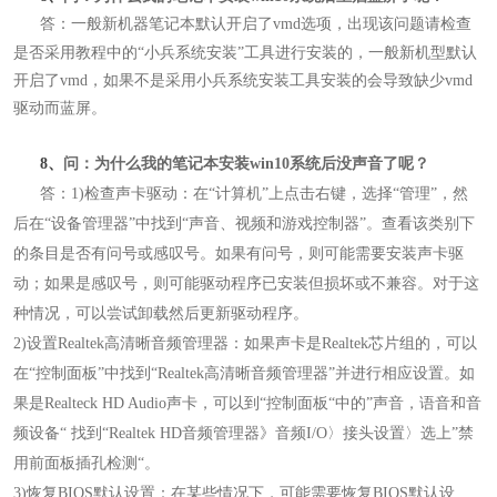
答：
一般新机器笔记本默认开启了vmd选项，出
现该问题请检查
是否采用教程中的“小兵系统安装”工具进行安装的，一般新机型默认
开启了vmd，如果不是采用小兵系统安装工具安装的会导致缺少vmd
驱动而蓝屏。
8、
问：为什么我的笔记本安装win10系统后没声音了呢
？
答：1)检查声卡驱动：在“计算机”上点击右键，选择“管理”，然
后在“设备管理器”中找到“声音、视频和游戏控制器”。查看该类别下
的条目是否有问号或感叹号。如果有问号，则可能需要安装声卡驱
动；如果是感叹号，则可能驱动程序已安装但损坏或不兼容。对于这
种情况，可以尝试卸载然后更新驱动程序。
2)设置Realtek高清晰音频管理器：如果声卡是Realtek芯片组的，可以
在“控制面板”中找到“Realtek高清晰音频管理器”并进行相应设置。如
果是Realteck HD Audio声卡，可以到“控制面板“中的”声音，语音和音
频设备“ 找到“Realtek HD音频管理器》音频I/O〉接头设置〉选上”禁
用前面板插孔检测“。
3)恢复BIOS默认设置：在某些情况下，可能需要恢复BIOS默认设